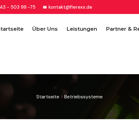
43 - 503 99 -75
kontakt@flerexx.de
tartseite
Über Uns
Leistungen
Partner & R
Startseite
Betriebssysteme