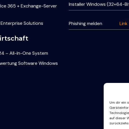
Installer Windows (32+64-Bi
fice 365 + Exchange-Server
 Enterprise Solutions
Phishing melden
Link
rtschaft
4 – All-In-One System
rwertung Software Windows
Um dir ein 
Geräteinfor
Technologie
auf dieser 
zurückziehs