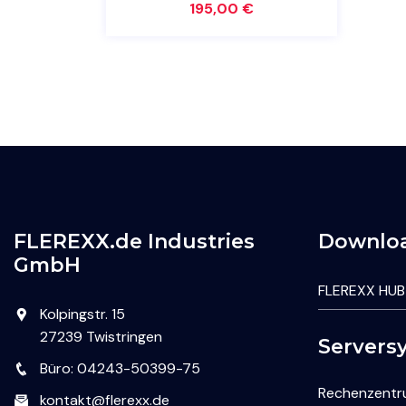
195,00
€
FLEREXX.de Industries
Downlo
GmbH
FLEREXX HUB
Kolpingstr. 15
27239 Twistringen
Servers
Büro: 04243-50399-75
Rechenzent
kontakt@flerexx.de