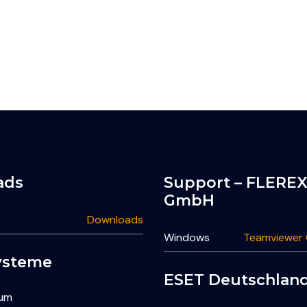
ads
Support – FLERE
GmbH
Downloads
Windows
Teamviewer
ysteme
ESET Deutschla
rum