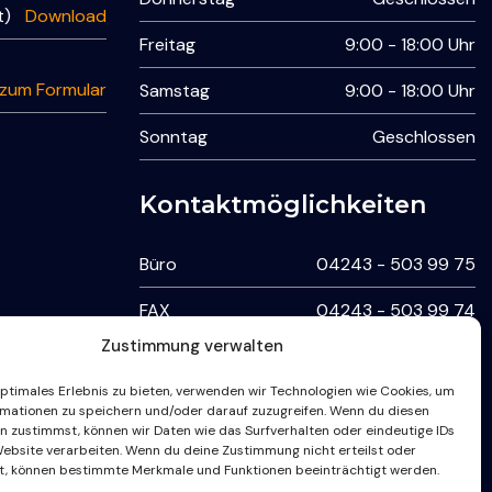
t)
Download
Freitag
9:00 - 18:00 Uhr
 zum Formular
Samstag
9:00 - 18:00 Uhr
Sonntag
Geschlossen
Kontaktmöglichkeiten
Büro
04243 - 503 99 75
FAX
04243 - 503 99 74
Zustimmung verwalten
24-7 Störungshotline /
optimales Erlebnis zu bieten, verwenden wir Technologien wie Cookies, um
WhatsApp
mationen zu speichern und/oder darauf zuzugreifen. Wenn du diesen
n zustimmst, können wir Daten wie das Surfverhalten oder eindeutige IDs
Website verarbeiten. Wenn du deine Zustimmung nicht erteilst oder
24-7 Störungshotline
0160 996 377 37
t, können bestimmte Merkmale und Funktionen beeinträchtigt werden.