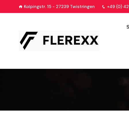
Kolpingstr. 15 - 27239 Twistringen
+49 (0) 42
S