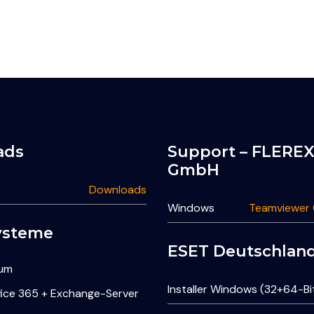
ads
Support – FLERE
GmbH
Downloads
Windows
Teamviewer
ysteme
ESET Deutschla
rum
Installer Windows (32+64-Bi
fice 365 + Exchange-Server