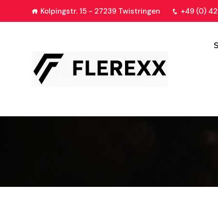
Kolpingstr. 15 - 27239 Twistringen
+49 (0) 42
S