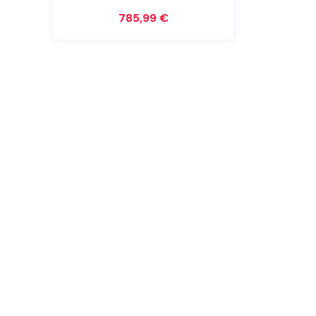
€
990,00 €.
785,99
€