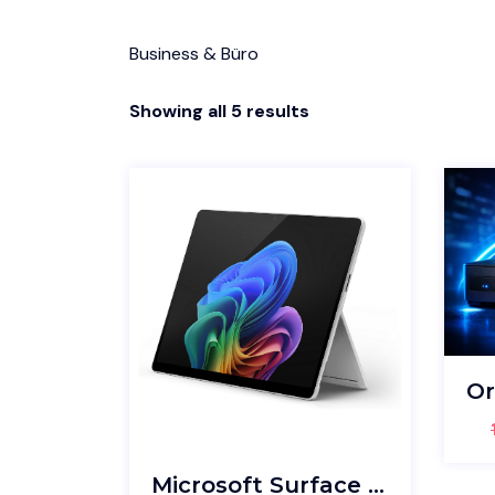
Business & Büro
Showing all 5 results
Microsoft Surface Pro FB Ultra7/32GB/1TB Win11Pro Platinum – 499214