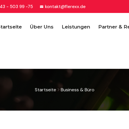
43 - 503 99 -75
kontakt@flerexx.de
tartseite
Über Uns
Leistungen
Partner & R
Startseite
Business & Büro