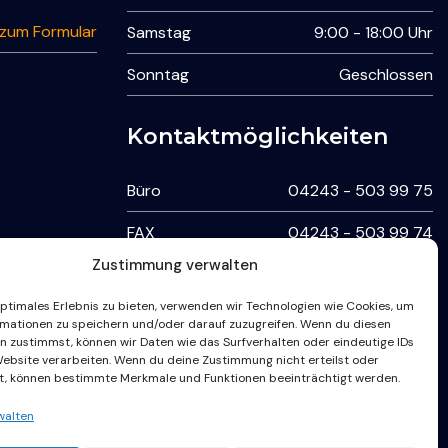
 zum Formular
Samstag
9:00 - 18:00 Uhr
Sonntag
Geschlossen
Kontaktmöglichkeiten
Büro
04243 - 503 99 75
FAX
04243 - 503 99 74
Zustimmung verwalten
24-7 Störungshotline /
optimales Erlebnis zu bieten, verwenden wir Technologien wie Cookies, um
WhatsApp
mationen zu speichern und/oder darauf zuzugreifen. Wenn du diesen
n zustimmst, können wir Daten wie das Surfverhalten oder eindeutige IDs
Website verarbeiten. Wenn du deine Zustimmung nicht erteilst oder
24-7 Störungshotline
0160 996 377 37
t, können bestimmte Merkmale und Funktionen beeinträchtigt werden.
walten