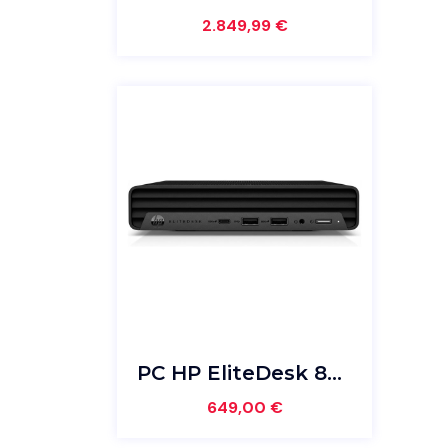
2.849,99
€
PC HP EliteDesk 800 G6 i5-10500T / 16GB DDR4 / 512GB SSD / Win 11 Pro / USFF / 142449
649,00
€