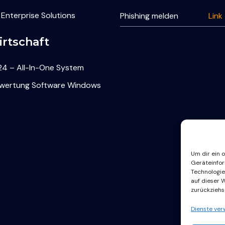
 Enterprise Solutions
Phishing melden
Link
rtschaft
4 – All-In-One System
rwertung Software Windows
Um dir ein 
Geräteinfor
Technologie
auf dieser 
zurückziehs
Dienste ver