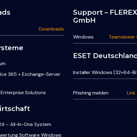
ads
Support – FLERE
GmbH
Downloads
Windows
Teamviewer
ysteme
ESET Deutschla
rum
Installer Windows (32+64-Bi
fice 365 + Exchange-Server
 Enterprise Solutions
Phishing melden
Link
rtschaft
4 – All-In-One System
rwertung Software Windows