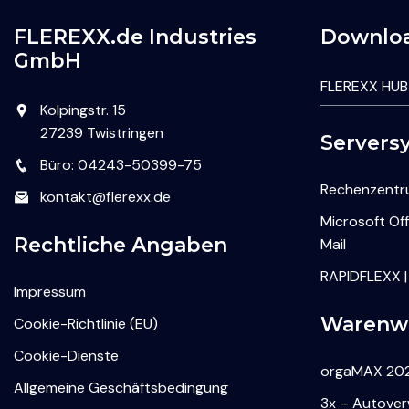
FLEREXX.de Industries
Downlo
GmbH
FLEREXX HUB
Kolpingstr. 15
27239 Twistringen
Servers
Büro: 04243-50399-75
Rechenzent
kontakt@flerexx.de
Microsoft Of
Rechtliche Angaben
Mail
RAPIDFLEXX |
Impressum
Warenwi
Cookie-Richtlinie (EU)
Cookie-Dienste
orgaMAX 202
Allgemeine Geschäftsbedingung
3x – Autove