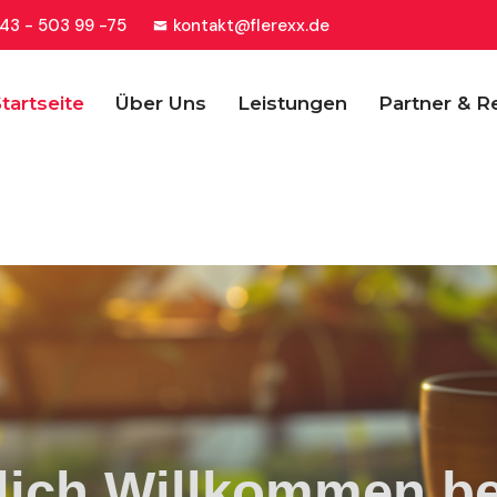
43 - 503 99 -75
kontakt@flerexx.de
tartseite
Über Uns
Leistungen
Partner & R
lich Willkommen be