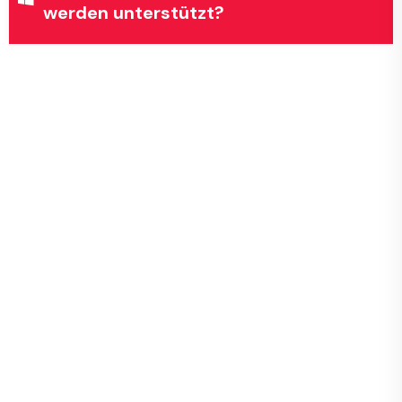
werden unterstützt?
Serversysteme | Windows - Hyper-V
& LINUX