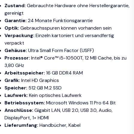
Zustand:
Gebrauchte Hardware ohne Herstellergarantie,
Win
gereinigt
11
Garantie:
24 Monate Funktionsgarantie
Pro
Optik:
Gebrauchsspuren können vorhanden sein
/
Verpackung:
Einzeln kartoniert und versandfertig
USFF
verpackt
/
Gehäuse:
Ultra Small Form Factor (USFF)
142449
Prozessor:
Intel® Core™ i5-10500T, 12 MB Cache, bis zu
Menge
3,80 GHz
Arbeitsspeicher:
16 GB DDR4 RAM
Grafik:
Intel HD Graphics
Speicher:
512 GB M.2 SSD
Laufwerk:
Kein optisches Laufwerk
Betriebssystem:
Microsoft Windows 11 Pro 64 Bit
Anschlüsse:
Gigabit LAN, USB 2.0, USB 3.0, Audio,
DisplayPort, 1× HDMI
Lieferumfang:
Handbücher, Kabel