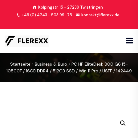
Kolpingstr. 15 - 27239 Twistringen
+49 (0) 4243 - 503 99 -75
kontakt@flerexx.de
Startseite
Business & Büro
PC HP EliteDesk 800 G6 I5-
10500T / 16GB DDR4 / 512GB SSD / Win 11 Pro / USFF / 142449