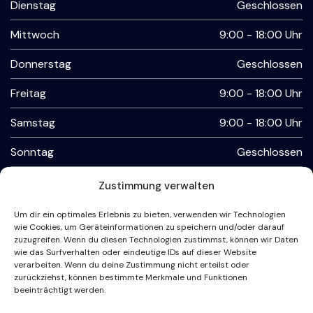
Dienstag
Geschlossen
Mittwoch
9:00 - 18:00 Uhr
Donnerstag
Geschlossen
Freitag
9:00 - 18:00 Uhr
Samstag
9:00 - 18:00 Uhr
Sonntag
Geschlossen
Zustimmung verwalten
Kontaktmöglichkeiten
Um dir ein optimales Erlebnis zu bieten, verwenden wir Technologien
wie Cookies, um Geräteinformationen zu speichern und/oder darauf
Büro
04243 - 503 99 75
zuzugreifen. Wenn du diesen Technologien zustimmst, können wir Daten
wie das Surfverhalten oder eindeutige IDs auf dieser Website
FAX
04243 - 503 99 74
verarbeiten. Wenn du deine Zustimmung nicht erteilst oder
zurückziehst, können bestimmte Merkmale und Funktionen
beeinträchtigt werden.
24-7 Störungshotline / WhatsApp