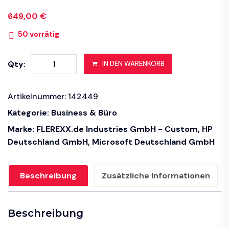
649,00
€
50 vorrätig
PC
Qty:
IN DEN WARENKORB
HP
EliteDesk
Artikelnummer:
142449
800
G6
Kategorie:
Business & Büro
i5-
Marke:
FLEREXX.de Industries GmbH - Custom
,
HP
10500T
Deutschland GmbH
,
Microsoft Deutschland GmbH
/
16GB
DDR4
Beschreibung
Zusätzliche Informationen
/
512GB
Beschreibung
SSD
/